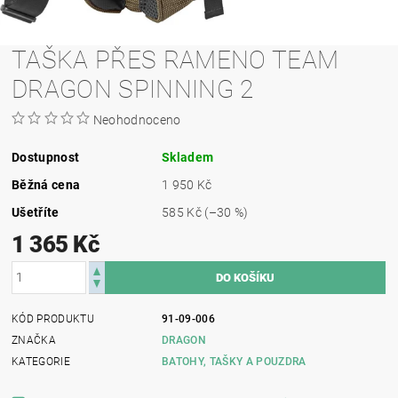
TAŠKA PŘES RAMENO TEAM
DRAGON SPINNING 2
Neohodnoceno
Dostupnost
Skladem
Běžná cena
1 950 Kč
Ušetříte
585 Kč
(–30 %)
1 365 Kč
KÓD PRODUKTU
91-09-006
ZNAČKA
DRAGON
KATEGORIE
BATOHY, TAŠKY A POUZDRA