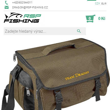
+420602544311
CZK
EUR
DRAGON@RSP-FISHING.CZ
0
0 Kč