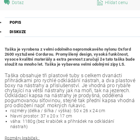
Dotaz
Hlídat cenu
POPIS
DISKUZE
Taška je vyrobena z velmi odolného ​​nepromokavého nylonu Oxford
2600 vyztužené Cordurou.
Promyšlený design, vysoká funkčnost,
vysoce kvalitní materiály a extra pevnost zaručují že tato taška bude
sloužit na mnoho let. Taška je vybavena velmi odolnými zipy LS.
Taška obsahuje tři plastové tuby s celkem dvanácti
přihrádkami pro rychlé odkládání nástrah, a dva plastové
boxy na nástrahy a příslušenství. Je vhodná pro rybáře
chytající na větší nástrahy jak na moři, tak na jezerech.
Odkládací kapsa na nástrahy je prodyšná, oddělená
pogumovanou síťovinou, stejně tak přední kapsa vhodná
pro odložení např. mokrých rukavic.
rozměry (délka
/
šířka
/
výška
)
: 50
x 26
x 24 cm
hlavní
prostor
:
37 x
20
x 17
cm
váha: 1180g (bez krabiček a přihrádek na odkládání
nástrah)
Rozměry krabiček :