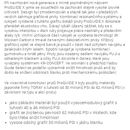
Při navrhování nové generace s mírně pozměněným názvem
ProGUIDE X jsme se soustředili na zachování stejně vysoké úrovně
citlivosti. Design byl zmodernizován a stejně tak jako v předešlých
verzích zahrnuje grafitové prvky. Kombinací rezonančního systému a
rukojeti vyrobené z tuhého grafitu dokáží pruty ProGUIDE X dokonale
přenášet akustickou vlnu. Dávají rybáři úžasný zážitek, kdy se s
vysokou intenzitou v dlani ruky projevuje práce nástrahy a především
ataky ryb. Vrchní úchopová část rukojeti je vyrobena technologií 3K
Wooven Carbon s tmavě červenými dekorativními prvky. Křížový
grafitový oplet ve stejné barvě je použit v části nad úchytem navijáku a
zalakován čirým lakem. Spodní rukojeť je vyrobena kombinací
gumokorku a tvrdé pěny. Pruty jsou osazeny sedlem navijáku FUJI s
odhaleným blankem a očky FUJI Alconite K-Series, které jsou
vyvázány systémem KR-CONCEPT. Ve srovnání s předchozí řadou
Guide Select se podařilo významně snížit hmotnost prutů aniž by
došlo ke snížení odolnosti blanku proti mechanickému poškožení.
Ve vícevrstvé konstrukci prutů ProGUIDE X byly použity materiály
japonské firmy TORAY s tuhostí od 30 milionů PSI do 62 milionů PSI (v
závislosti na typu a akci prutu)
jako základní materiál byl použit vysocemodulový grafit s
tuhostí 40 a 46 milionů PSI
grafit se zvýšenou pevností 62 milionů PSI v místech, kde
bylo třeba snížit hmotnost
vysoce odolný grafit 30 milionů PSI v jádru blanku