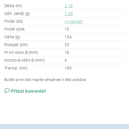
Délka (m)
2,18
Odh. zátěž (g)
7-28
Počet dílů
1+rukojeť
Počet oček
10
Váha (g)
134
Rukojeť (cm)
23
První očko Ø (mm)
10
Koncové očko Ø (mm)
4
Transp. (cm)
190
Buďte první, kdo napíše příspěvek k této položce.
Přidat komentář