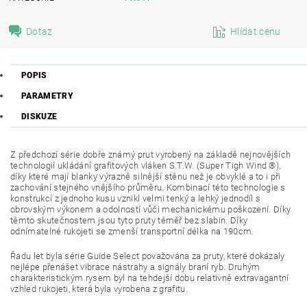
Dotaz
Hlídat cenu
POPIS
PARAMETRY
DISKUZE
Z předchozí série dobře známý prut vyrobený na základě nejnovějších
technologií ukládání grafitových vláken S.T.W. (Super Tigh Wind ®),
díky které mají blanky výrazně silnější stěnu než je obvyklé a to i při
zachování stejného vnějšího průměru. Kombinací této technologie s
konstrukcí z jednoho kusu vznikl velmi tenký a lehký jednodíl s
obrovským výkonem a odolností vůči mechanickému poškození. Díky
těmto skutečnostem jsou tyto pruty téměř bez slabin. Díky
odnímatelné rukojeti se zmenší transportní délka na 190cm.
Řadu let byla série Guide Select považována za pruty, které dokázaly
nejlépe přenášet vibrace nástrahy a signály braní ryb. Druhým
charakteristickým rysem byl na tehdejší dobu relativně extravagantní
vzhled rukojeti, která byla vyrobena z grafitu.