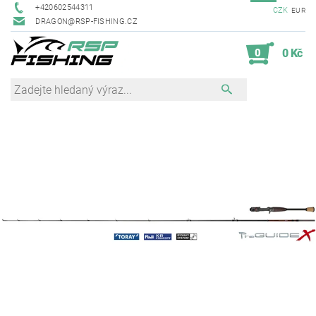
+420602544311
CZK
EUR
DRAGON@RSP-FISHING.CZ
0
0 Kč