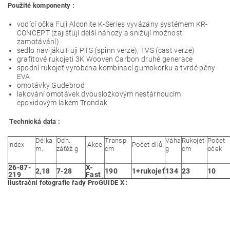
Použité komponenty :
vodící očka Fuji Alconite K-Series vyvázány systémem KR-
CONCEPT (zajišťují delší náhozy a snižují možnost
zamotávání)
sedlo navijáku Fuji PTS (spinn verze), TVS (cast verze)
grafitové rukojeti 3K Wooven Carbon druhé generace
spodní rukojeť vyrobena kombinací gumokorku a tvrdé pěny
EVA
omotávky Gudebrod
lakování omotávek dvousložkovým nestárnoucím
epoxidovým lakem Trondak
Technická data :
Délka
Odh.
Transp.
Váha
Rukojeť
Počet
Index
Akce
Počet dílů
m.
záťěž g
cm
g
cm
oček
26-87-
X-
2,18
7-28
190
1+rukojeť
134
23
10
219
Fast
Ilustrační fotografie řady ProGUIDE X :