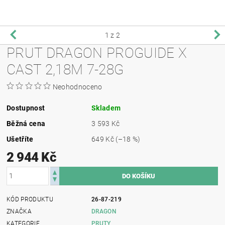
1
z 2
PRUT DRAGON PROGUIDE X
CAST 2,18M 7-28G
Neohodnoceno
Dostupnost
Skladem
Běžná cena
3 593 Kč
Ušetříte
649 Kč
(–18 %)
2 944 Kč
KÓD PRODUKTU
26-87-219
ZNAČKA
DRAGON
KATEGORIE
PRUTY