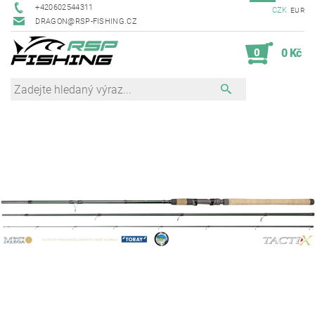
+420602544311
CZK
EUR
DRAGON@RSP-FISHING.CZ
0
0 Kč