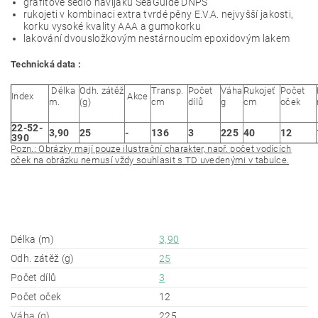
grafitové sedlo navijáku SeaGuide DNPS
rukojeti v kombinaci extra tvrdé pěny E.V.A. nejvyšší jakosti,
korku vysoké kvality AAA a gumokorku
lakování dvousložkovým nestárnoucím epoxidovým lakem
Technická data :
Délka
Odh. zátěž
Transp.
Počet
Váha
Rukojeť
Počet
Index
Akce
m.
(g)
cm
dílů
g
cm
oček
22-52-
3,90
25
-
136
3
225
40
12
390
Pozn.: Obrázky mají pouze ilustrační charakter, např. počet vodících
oček na obrázku nemusí vždy souhlasit s TD uvedenými v tabulce.
Délka (m)
3,90
Odh. zátěž (g)
25
Počet dílů
3
Počet oček
12
Váha (g)
225