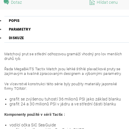
Dotaz
Hlídat cenu
POPIS
PARAMETRY
DISKUZE
Matchový prut se střední odhozovou gramáží vhodný pro lov menších
druhů ryb.
Řada MegaBAITS Tactix Match jsou lehké štíhlé plavačkové pruty se
zajímavým a kvalině zpracovaným designem a výbornými parametry.
Ve vícevrstvé konstrukci této série byly použity materiály japonské
firmy TORAY:
grafit se zvýšenou tuhostí 36 milionů PSI jako základ blanku
grafit 24 a 30 milionů PSI v jádru a ve střední části blanku
Komponenty použité v sérii Tactix :
vodící očka SiC SeaGuide