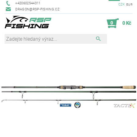
+420602544311
CZK
EUR
DRAGON@RSP-FISHING.CZ
0
0 Kč