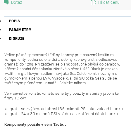
Dotaz
Hlídat cenu
POPIS
PARAMETRY
DISKUZE
Velice pěkně zpracovaný třídílný kaprový prut osazený kvalitními
komponenty. Jedná se o tvrdší a odolný kaprový prut s odhozovou
gramáží do 120g. Při zatížení se blank postupně ohýbá do paraboly,
přičemž spodní část blanku zůstává o něco tužší. Blank je osazen
kvalitním grafitovým sedlem navijáku SeaGuide kombinovaným s
gumokorkem a pěnou EVA. Vysoce kvalitní SiC očka SeaGuide se
zvětšeným průměrem usnadňují daleké náhozy.
Ve vícevrstvé konstrukci této série byly použity materiály japonské
firmy TORAY:
grafit se zvýšenou tuhostí 36 milionů PSI jako základ blanku
grafit 24 a 30 milionů PSI v jádru a ve střední části blanku
Komponenty použité v sérii Tactix :