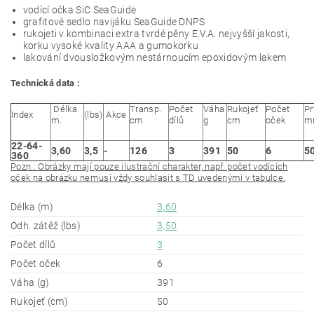
vodící očka SiC SeaGuide
grafitové sedlo navijáku SeaGuide DNPS
rukojeti v kombinaci extra tvrdé pěny E.V.A. nejvyšší jakosti,
korku vysoké kvality AAA a gumokorku
lakování dvousložkovým nestárnoucím epoxidovým lakem
Technická data :
Délka
Transp.
Počet
Váha
Rukojeť
Počet
Pr
Index
(lbs)
Akce
m.
cm
dílů
g
cm
oček
m
22-64-
3,60
3,5
-
126
3
391
50
6
5
360
Pozn.: Obrázky mají pouze ilustrační charakter, např. počet vodících
oček na obrázku nemusí vždy souhlasit s TD uvedenými v tabulce.
Délka (m)
3,60
Odh. zátěž (lbs)
3,50
Počet dílů
3
Počet oček
6
Váha (g)
391
Rukojeť (cm)
50