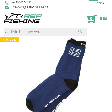
+420602544311
CZK
EUR
DRAGON@RSP-FISHING.CZ
0
0 Kč
VÝPRODEJ