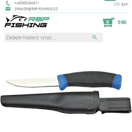
+420602544311
CZK
EUR
DRAGON@RSP-FISHING.CZ
0
0 Kč