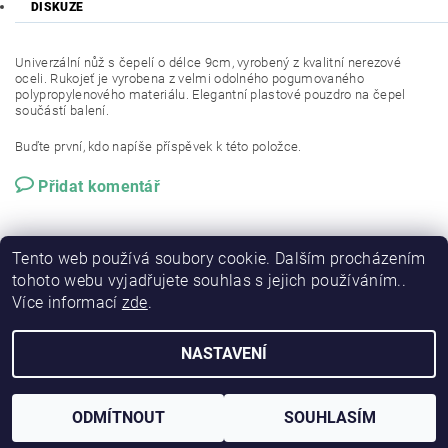
DISKUZE
Univerzální nůž s čepelí o délce 9cm, vyrobený z kvalitní nerezové
oceli. Rukojeť je vyrobena z velmi odolného pogumovaného
polypropylenového materiálu. Elegantní plastové pouzdro na čepel
součástí balení.
Buďte první, kdo napíše příspěvek k této položce.
Přidat komentář
Tento web používá soubory cookie. Dalším procházením
tohoto webu vyjadřujete souhlas s jejich používáním..
Více informací
zde
.
NASTAVENÍ
2026 © RSP-FISHING, všechna práva vyhrazena
Vytvořil Shoptet
ODMÍTNOUT
SOUHLASÍM