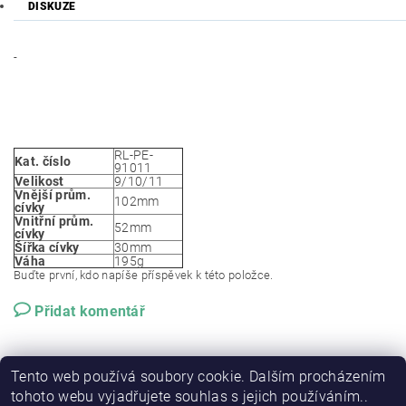
DISKUZE
-
RL-PE-
Kat. číslo
91011
Velikost
9/10/11
Vnější prům.
102mm
cívky
Vnitřní prům.
52mm
cívky
Šířka cívky
30mm
Váha
195g
Buďte první, kdo napíše příspěvek k této položce.
Přidat komentář
Tento web používá soubory cookie. Dalším procházením
tohoto webu vyjadřujete souhlas s jejich používáním..