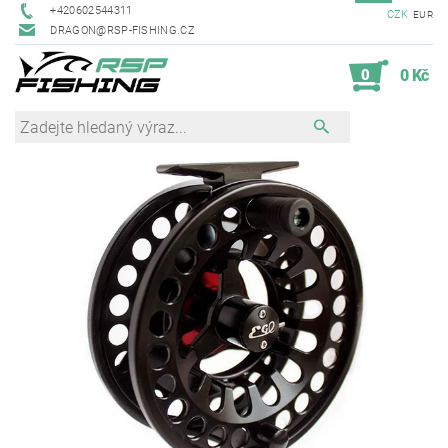
+420602544311
CZK
EUR
DRAGON@RSP-FISHING.CZ
0
0 Kč