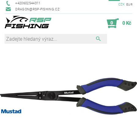
+420602544311
CZK
EUR
DRAGON@RSP-FISHING.CZ
0
0 Kč