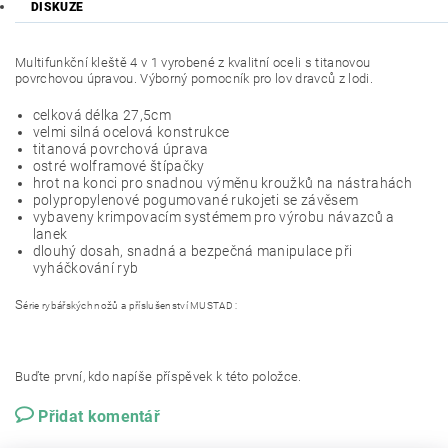
DISKUZE
Multifunkční kleště 4 v 1 vyrobené z kvalitní oceli s titanovou
povrchovou úpravou. Výborný pomocník pro lov dravců z lodi.
celková délka 27,5cm
velmi silná ocelová konstrukce
titanová povrchová úprava
ostré wolframové štípačky
hrot na konci pro snadnou výměnu kroužků na nástrahách
polypropylenové pogumované rukojeti se závěsem
vybaveny krimpovacím systémem pro výrobu návazců a
lanek
dlouhý dosah, snadná a bezpečná manipulace při
vyháčkování ryb
S
érie rybářských nožů a příslušenství MUSTAD :
Buďte první, kdo napíše příspěvek k této položce.
Přidat komentář