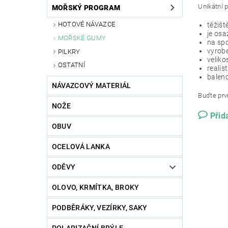
Unikátní p
MOŘSKÝ PROGRAM
HOTOVÉ NÁVAZCE
těžišt
je osa
MOŘSKÉ GUMY
na spo
vyrob
PILKRY
velik
OSTATNÍ
realis
baleno
NÁVAZCOVÝ MATERIÁL
Buďte prvn
NOŽE
Přid
OBUV
OCELOVÁ LANKA
ODĚVY
OLOVO, KRMÍTKA, BROKY
PODBĚRÁKY, VEZÍRKY, SAKY