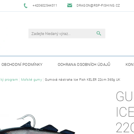
+420602544311
DRAGON@RSP-FISHING.CZ
OBCHODNÍ PODMÍNKY
OCHRANA OSOBNÍCH ÚDAJŮ
KON
ký program
Mořské gumy
Gumová nástraha Ice Fish KELER 22cm 365g UK
GU
IC
22