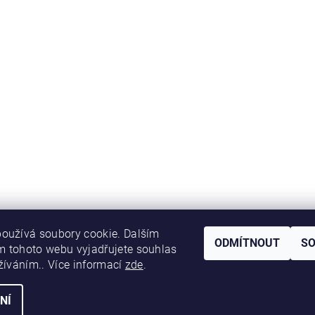
oužívá soubory cookie. Dalším
ODMÍTNOUT
S
 tohoto webu vyjadřujete souhlas
užíváním.. Více informací
zde
.
NÍ