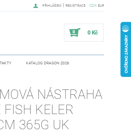
|
CZK
PŘIHLÁŠENÍ
REGISTRACE
EUR
0
0 Kč
TAKTY
KATALOG DRAGON 2026
MOVÁ NÁSTRAHA
E FISH KELER
CM 365G UK