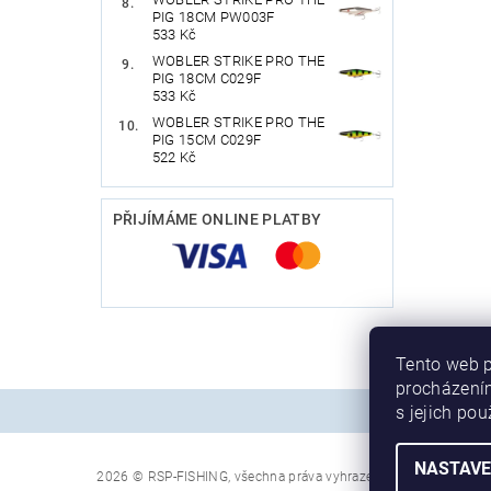
PIG 18CM PW003F
533 Kč
WOBLER STRIKE PRO THE
PIG 18CM C029F
533 Kč
WOBLER STRIKE PRO THE
PIG 15CM C029F
522 Kč
PŘIJÍMÁME ONLINE PLATBY
Tento web p
procházením
s jejich po
NASTAVE
2026 © RSP-FISHING, všechna práva vyhrazena