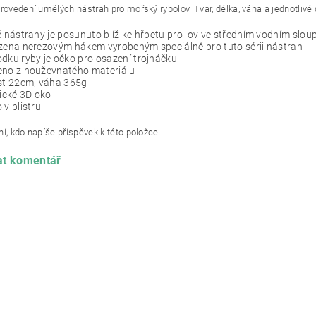
rovedení umělých nástrah pro mořský rybolov. Tvar, délka, váha a jednotlivé 
ě nástrahy je posunuto blíž ke hřbetu pro lov ve středním vodním sloupci
zena nerezovým hákem vyrobeným speciálně pro tuto sérii nástrah
dku ryby je očko pro osazení trojháčku
eno z houževnatého materiálu
ost 22cm, váha 365g
tické 3D oko
 v blistru
í, kdo napíše příspěvek k této položce.
at komentář