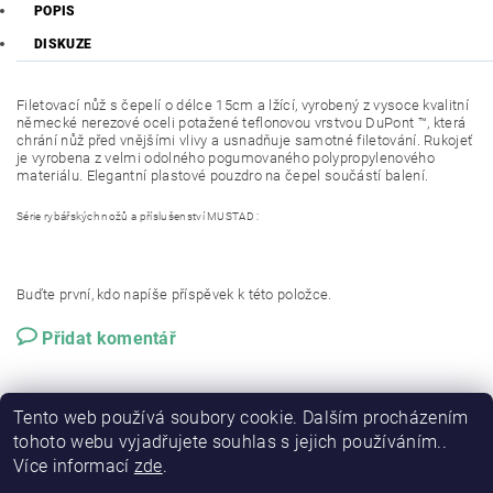
POPIS
DISKUZE
Filetovací nůž s čepelí o délce 15cm a lžící, vyrobený z vysoce kvalitní
německé nerezové oceli potažené teflonovou vrstvou
DuPont
™
, která
chrání nůž před vnějšími vlivy a usnadňuje samotné filetování. Rukojeť
je vyrobena z velmi odolného pogumovaného polypropylenového
materiálu. Elegantní plastové pouzdro na čepel součástí balení.
Série rybářských nožů a příslušenství MUSTAD :
Buďte první, kdo napíše příspěvek k této položce.
Přidat komentář
Tento web používá soubory cookie. Dalším procházením
tohoto webu vyjadřujete souhlas s jejich používáním..
Více informací
zde
.