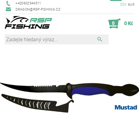
+420602544311
CZK
EUR
DRAGON@RSP-FISHING.CZ
0
0 Kč