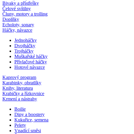
Bivaky a přístřešky
Čelové svítilny
Čluny, motory a trolling
Doplňky
Echoloty, sonary
Háčky, návazce
Jednoháčky
Dvojháčky
Trojháčky
Muškařské háčky
Přívlačové háčky
Hotové návazce
Kaprový program
Karabinky, obratlíky
Knihy, literatura
Krabičky a řízkovnice
Krmení a nástrahy
Boilie
Dipy a boostery
Kukuřice, semena
Pelety
Vnadící směsi