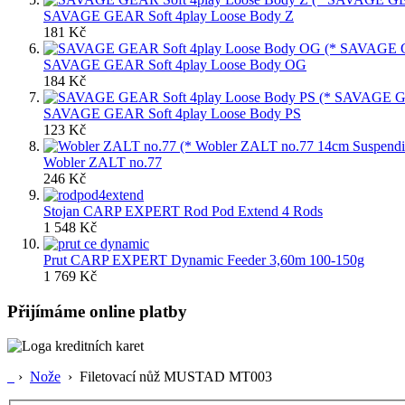
SAVAGE GEAR Soft 4play Loose Body Z
181 Kč
SAVAGE GEAR Soft 4play Loose Body OG
184 Kč
SAVAGE GEAR Soft 4play Loose Body PS
123 Kč
Wobler ZALT no.77
246 Kč
Stojan CARP EXPERT Rod Pod Extend 4 Rods
1 548 Kč
Prut CARP EXPERT Dynamic Feeder 3,60m 100-150g
1 769 Kč
Přijímáme online platby
›
Nože
›
Filetovací nůž MUSTAD MT003