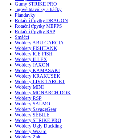
Gumy STRIKE PRO
Jigové hlavičky a háčky
Plandavky
Rotační třpytky DRAGON
Rotační třpytky MEPPS
Rotační třpytky RSP
Smáčci
Woblery ABU GARCIA
Woblery FISHTANK
Woblery ICE FISH
Woblery ILLEX
Woblery JAXON
Woblery KAMASAKI
Woblery KRAKUSEK
Woblery LIVE TARGET
Woblery MINI
Woblery MONARCH DOK
Woblery RSP
Woblery SALMO
Woblery SavageGear
Woblery SÉBILE
Woblery STRIKE PRO
Woblery Ugly Duckling
Woblery Wizard
Woblery Zalt