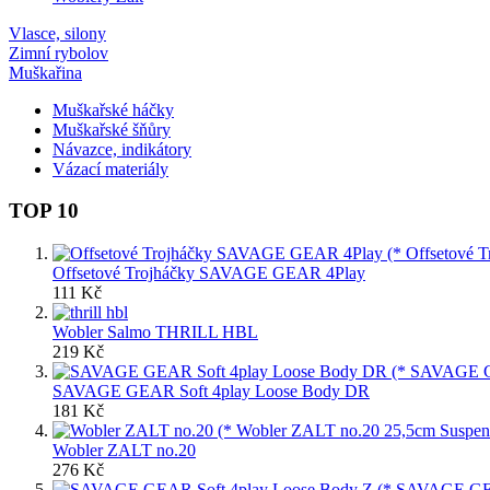
Vlasce, silony
Zimní rybolov
Muškařina
Muškařské háčky
Muškařské šňůry
Návazce, indikátory
Vázací materiály
TOP 10
Offsetové Trojháčky SAVAGE GEAR 4Play
111 Kč
Wobler Salmo THRILL HBL
219 Kč
SAVAGE GEAR Soft 4play Loose Body DR
181 Kč
Wobler ZALT no.20
276 Kč