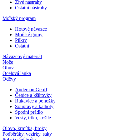
Živé nástrahy
Ostatní nástrahy
Mořský program
Hotové návazce
Mořské gumy
Pilkry
Ostatní
Návazcový materiál
Nože
Obuv
Ocelová lanka
Oděvy
Anderson Geoff
Čepice a kšiltovky
Rukavice a ponožky
Soupravy a kalhoty
Spodní prádlo
Vesty, trika, košile
Olovo, krmítka, broky
Podběráky, vezírky, saky
Polarizační brýle