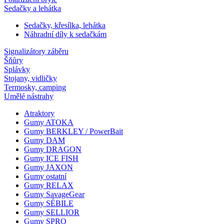
Sedačky a lehátka
Sedačky, křesílka, lehátka
Náhradní díly k sedačkám
Signalizátory záběru
Šňůry
Splávky
Stojany, vidličky
Termosky, camping
Umělé nástrahy
Atraktory
Gumy ATOKA
Gumy BERKLEY / PowerBait
Gumy DAM
Gumy DRAGON
Gumy ICE FISH
Gumy JAXON
Gumy ostatní
Gumy RELAX
Gumy SavageGear
Gumy SÉBILE
Gumy SELLIOR
Gumy SPRO