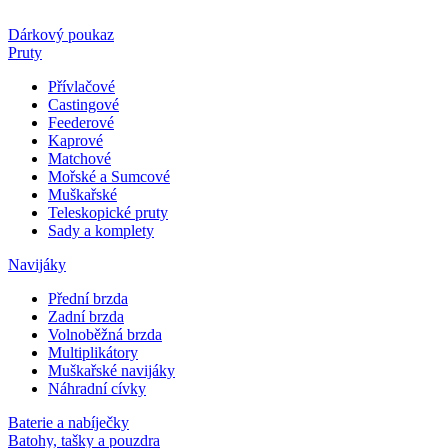
Dárkový poukaz
Pruty
Přívlačové
Castingové
Feederové
Kaprové
Matchové
Mořské a Sumcové
Muškařské
Teleskopické pruty
Sady a komplety
Navijáky
Přední brzda
Zadní brzda
Volnoběžná brzda
Multiplikátory
Muškařské navijáky
Náhradní cívky
Baterie a nabíječky
Batohy, tašky a pouzdra