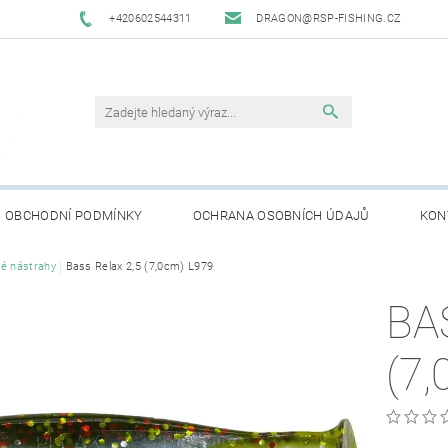
+420602544311
DRAGON@RSP-FISHING.CZ
OBCHODNÍ PODMÍNKY
OCHRANA OSOBNÍCH ÚDAJŮ
KON
é nástrahy
Bass Relax 2,5 (7,0cm) L979
BA
(7