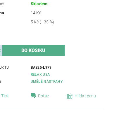
st
Skladem
na
14 Kč
5 Kč
(–35 %)
UKTU
BAS25-L979
RELAX USA
E
UMĚLÉ NÁSTRAHY
Tisk
Dotaz
Hlídat cenu