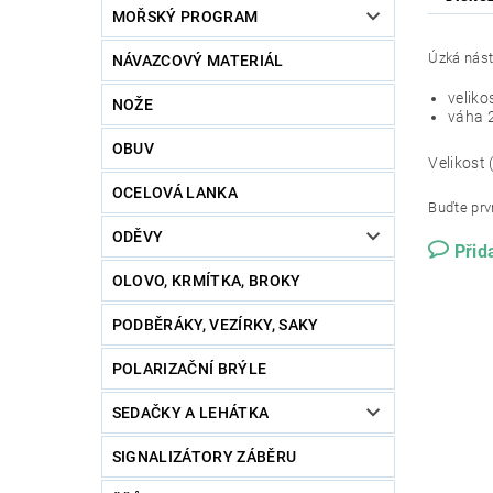
MOŘSKÝ PROGRAM
Úzká nást
NÁVAZCOVÝ MATERIÁL
veliko
NOŽE
váha 
OBUV
Velikost 
OCELOVÁ LANKA
Buďte prvn
ODĚVY
Přid
OLOVO, KRMÍTKA, BROKY
PODBĚRÁKY, VEZÍRKY, SAKY
POLARIZAČNÍ BRÝLE
SEDAČKY A LEHÁTKA
SIGNALIZÁTORY ZÁBĚRU