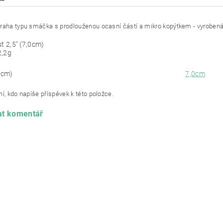
raha typu smáčka s prodlouženou ocasní částí a mikro kopýtkem - vyrobená
st 2,5" (7,0cm)
2,2g
(cm)
7,0cm
í, kdo napíše příspěvek k této položce.
at komentář