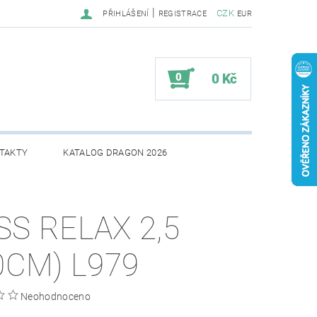
|
CZK
PŘIHLÁŠENÍ
REGISTRACE
EUR
0
0 Kč
TAKTY
KATALOG DRAGON 2026
SS RELAX 2,5
,0CM) L979
Neohodnoceno