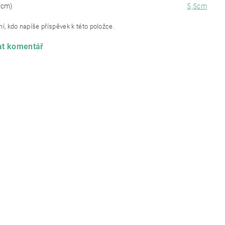
(cm)
5,5cm
í, kdo napíše příspěvek k této položce.
at komentář