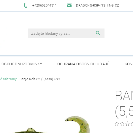
+420602544311
DRAGON@RSP-FISHING.CZ
OBCHODNÍ PODMÍNKY
OCHRANA OSOBNÍCH ÚDAJŮ
KON
é nástrahy
Banjo Relax 2 (5,5cm)-699
BA
(5