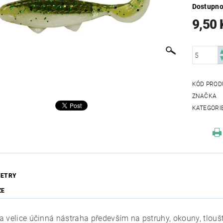
Dostupno
9,50 
KÓD PROD
ZNAČKA
KATEGORI
ETRY
ZE
a velice účinná nástraha především na pstruhy, okouny, tloušt