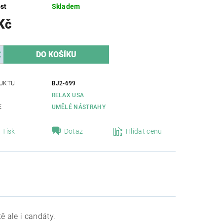
st
Skladem
Kč
UKTU
BJ2-699
RELAX USA
E
UMĚLÉ NÁSTRAHY
Tisk
Dotaz
Hlídat cenu
ě ale i candáty.