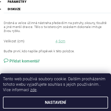
PARAMETRY
DISKUZE
Drobná a velice účinná nástraha především na pstruhy, okouny, tlouště
a jiné menší dravce. Tělo s twisterovým ocáskem dokonale imituje
živou rybku.
Velikost (cm)
4,5cm
Buďte první, kdo napíše příspěvek k této položce.
Přidat komentář
Tento web používá soubory cookie. Dalším procházením
tohoto webu vyjadřujete souhlas s jejich používáním..
Více informací
zde
.
NASTAVENÍ
2026 © RSP-FISHING, všechna práva vyhrazena