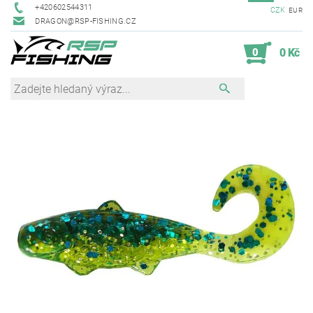
+420602544311
CZK
EUR
DRAGON@RSP-FISHING.CZ
0
0 Kč