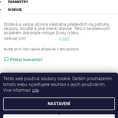
PARAMETRY
DISKUZE
Drobná a velice účinná nástraha především na pstruhy,
okouny, tlouště a jiné menší dravce. Tělo s twisterovým
ocáskem dokonale imituje živou rybku.
Velikost (cm)
4,5cm
Buďte první, kdo napíše příspěvek k této položce.
Přidat komentář
Tento web používá soubory cookie. Dalším procházením
tohoto webu vyjadřujete souhlas s jejich používáním..
Více informací
zde
.
NASTAVENÍ
2026 © RSP-FISHING, všechna práva vyhrazena